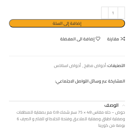
إضافة إلى السلة
مقارنة
إضافة الى المفضلة
التصنيفات:
أحواض مطبخ
,
أحواض استانلس
المشاركة عبر وسائل التواصل الاجتماعي:
الوصف
حوض – حله مقاس 48 × 75 سم سُمك 0.8 مم بصفاية للمنظفات
وصفاية اطباق وصفاية للملاعق وفتحة للخلاط او للفلتر و الصرف 6
بوصة من كورينا