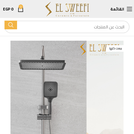
0
القائمة
0
EGP
بيعت كلها