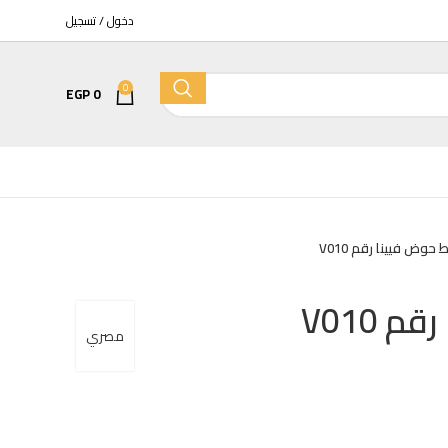
دخول / تسجيل
0
EGP
0
ض فيينا رقم V010
مرحاض
كمبينشن معلق تايتن بالدش والسيديلي 
V010
EGP
6400
EGP
7525
مصري
كمبينشن معلق كيبلر بالدش والسيديلي 
EGP
7205
EGP
8475