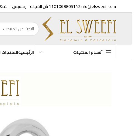
info@elsweefi.com
01068805142
11 ش الفجالة - رمسيس - القاهرة
الرئيسية
المنتجات
الع
أقسام المنتجات
أحو