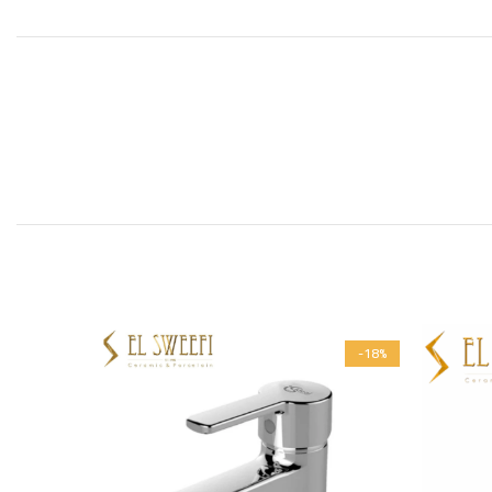
-30%
-18%