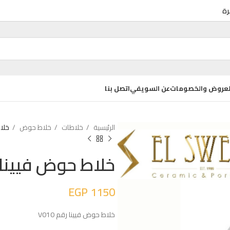
روض والخصومات
عن السويفي
اتصل بنا
الرئيسية
خلاطات
خلاط حوض
خلاط حو
اض ديكور
حوض كيب تايد Q 55 سم بالعامود المعلق
خلاط حوض فيينا رقم 
EGP
3075
EGP
4100
EGP
1150
حوض كيب تايد Q 55 سم بالعامود كامل
خلاط حوض فيينا رقم V010
EGP
3300
EGP
4400