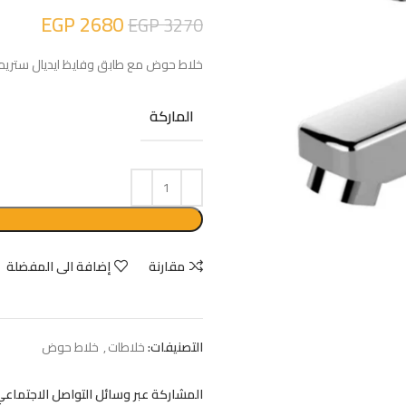
EGP
2680
EGP
3270
حوض جريك تايد 55 سم بالعامود كامل
EGP
2850
EGP
3800
خلاط حوض مع طابق وفايظ ايديال ستريم رقم BC947AA من ايديال س
الماركة
مقارنة
إضافة الى المفضلة
التصنيفات:
خلاطات
,
خلاط حوض
المشاركة عبر وسائل التواصل الاجتماعي: