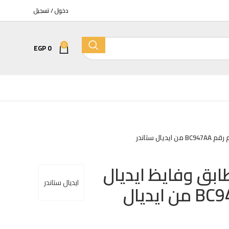
دخول / تسجيل
0
EGP
0
مرحاض
ستاندر
كمبينشن معلق تايتن بالدش والسيديلي
ق وفايظ ايديال
EGP
6400
EGP
7525
ايديال ستاندر
ستريم رقم BC947AA من ايديال
كمبينشن معلق كيبلر بالدش والسيديلي
EGP
7205
EGP
8475