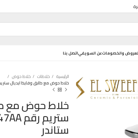
عروض والخصومات
عن السويفي
اتصل بنا
الرئيسية
خلاطات
خلاط حوض
واض ديكور
خلاط حوض مع طابق وفايظ ايديال ستريم رقم BC947AA من ايديال 
حوض كيب تايد Q 55 سم بالعامود المعلق
خلاط حوض مع طاب
EGP
3075
EGP
4100
حوض كيب تايد Q 55 سم بالعامود كامل
ستاندر
EGP
3300
EGP
4400