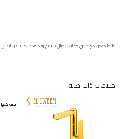
خلاط حوض مع طابق وفايظ ايديال ستريم رقم BC947AA من ايديال ستاندر
منتجات ذات صلة
بيعت كلها