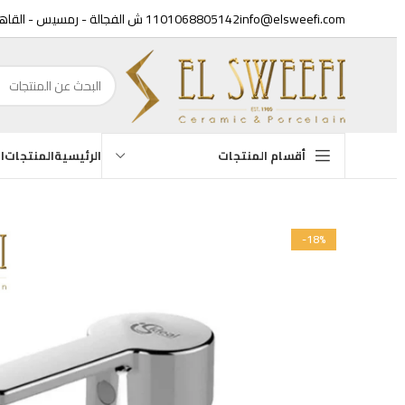
info@elsweefi.com
01068805142
11 ش الفجالة - رمسيس - القاهرة
الرئيسية
المنتجات
ال
أقسام المنتجات
أح
-18%