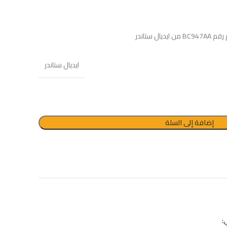
كمبينشن معلق فيجا بالدش والسيديلي 
EGP
5865
EGP
6900
تاندر
ايديال ستاندر
إضافة إلى السلة