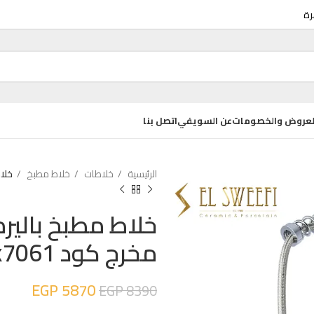
عروض والخصومات
عن السويفي
اتصل بنا
الرئيسية
خلاطات
خلاط مطبخ
خلاط مطبخ
واض ديكور
حوض كيب تايد Q 55 سم بالعامود المعلق
EGP
3075
EGP
4100
مخرج كود vk7061
حوض كيب تايد Q 55 سم بالعامود كامل
EGP
5870
EGP
8390
EGP
3300
EGP
4400