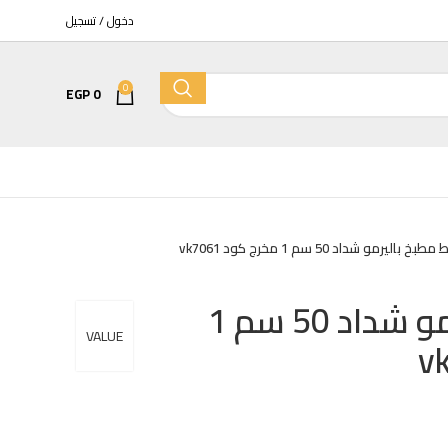
دخول / تسجيل
0
EGP
0
 باليرمو شداد 50 سم 1 مخرج كود vk7061
مرحاض
كمبينشن معلق تايتن بالدش والسيديلي
خلاط مطبخ باليرمو شداد 50 سم 1
EGP
6400
EGP
7525
VALUE
كمبينشن معلق كيبلر بالدش والسيديلي
EGP
7205
EGP
8475