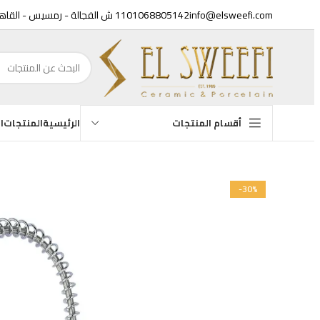
info@elsweefi.com
01068805142
11 ش الفجالة - رمسيس - القاهرة
الرئيسية
المنتجات
ال
أقسام المنتجات
أح
-30%