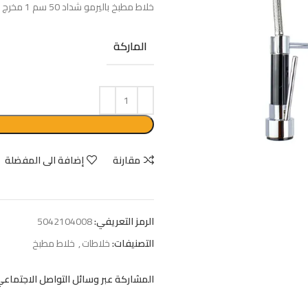
خلاط مطبخ باليرمو شداد 50 سم 1 مخرج كود vk7061
حوض جريك تايد 55 سم بالعامود كامل
الماركة
EGP
2850
EGP
3800
مقارنة
إضافة الى المفضلة
الرمز التعريفي:
5042104008
التصنيفات:
خلاطات
,
خلاط مطبخ
المشاركة عبر وسائل التواصل الاجتماعي: