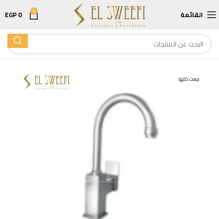
0
القائمة
0
EGP
بيعت كلها