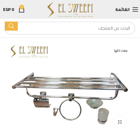
0
القائمة
0
EGP
بيعت كلها
اضغط للتكبير