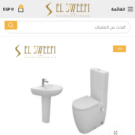
0
القائمة
0
EGP
-18%
اضغط للتكبير