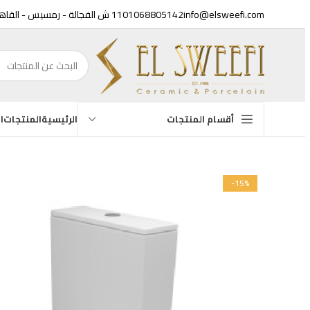
info@elsweefi.com
01068805142
11 ش الفجالة - رمسيس - القاهرة
الرئيسية
المنتجات
ال
أقسام المنتجات
أح
-15%