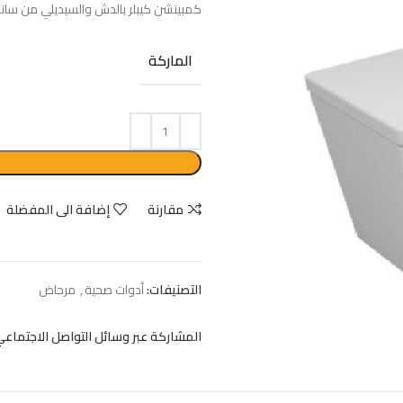
كمبينشن كيبلر بالدش والسيديلي من ساني 
حوض جريك تايد 55 سم بالعامود كامل
الماركة
EGP
2850
EGP
3800
مقارنة
إضافة الى المفضلة
التصنيفات:
أدوات صحية
,
مرحاض
المشاركة عبر وسائل التواصل الاجتماعي: