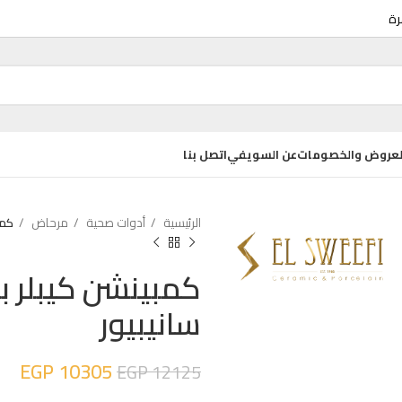
عروض والخصومات
عن السويفي
اتصل بنا
الرئيسية
أدوات صحية
مرحاض
كمبي
واض ديكور
حوض كيب تايد Q 55 سم بالعامود المعلق
كمبينشن كيبلر ب
EGP
3075
EGP
4100
سانيبيور
حوض كيب تايد Q 55 سم بالعامود كامل
EGP
10305
EGP
12125
EGP
3300
EGP
4400