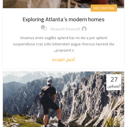
DECORATION
Exploring Atlanta’s modern homes
0
Elsweefi Elsweefi
Vivamus enim sagittis aptent hac mi dui a per aptent
suspendisse cras odio bibendum augue rhoncus laoreet dui
praesent s...
أكمل القراءة
27
أغسطس