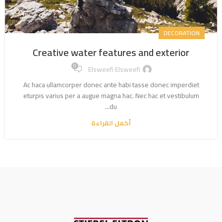
DECORATION
Creative water features and exterior
0
Elsweefi Elsweefi
Ac haca ullamcorper donec ante habi tasse donec imperdiet
eturpis varius per a augue magna hac. Nec hac et vestibulum
du...
أكمل القراءة