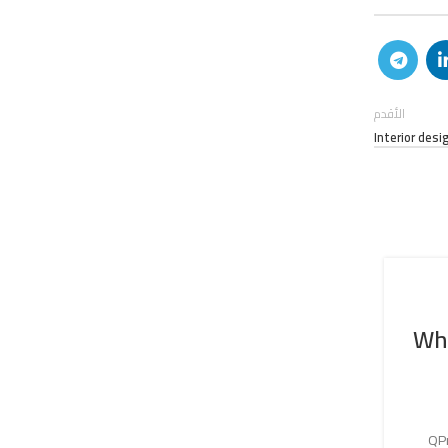
الأقدم
Interior d
STANDARD
A few positive ways to look at
W
renovations
نشر بواسطة
Kyoussef
QProin faucibus nec mauris a sodales, sed elementum mi