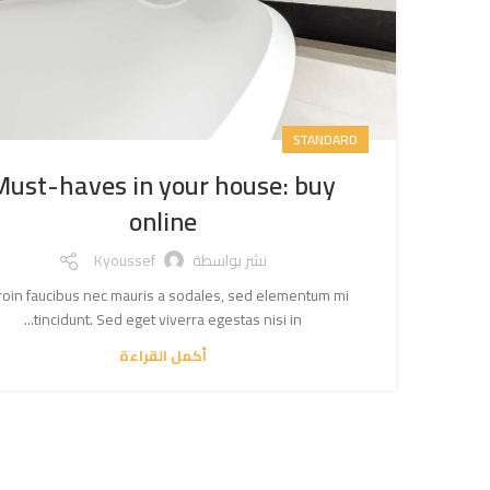
STANDARD
Must-haves in your house: buy
online
نشر بواسطة
Kyoussef
Proin faucibus nec mauris a sodales, sed elementum mi
tincidunt. Sed eget viverra egestas nisi in...
أكمل القراءة