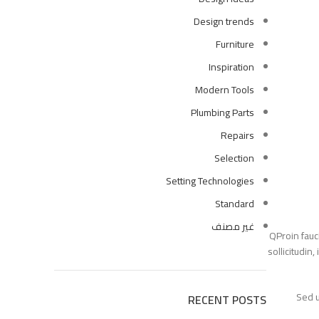
Design trends
كمبينشن معلق فيجا بالدش والسيديلي 
Furniture
EGP
5865
EGP
6900
Inspiration
Modern Tools
Plumbing Parts
Repairs
Selection
Setting Technologies
Standard
غير مصنف
Q
Proin f
sollicitu
Se
RECENT POSTS