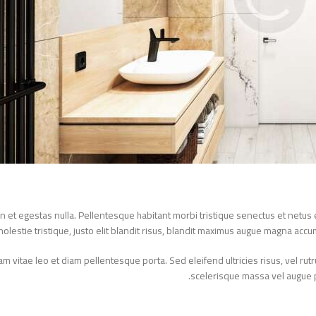
an et egestas nulla. Pellentesque habitant morbi tristique senectus et netu
molestie tristique, justo elit blandit risus, blandit maximus augue magna acc
Etiam vitae leo et diam pellentesque porta. Sed eleifend ultricies risus, v
scelerisque massa vel augue