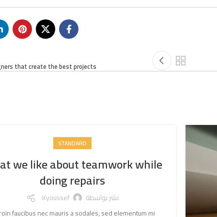
esigners that create the best projects
STANDARD
hat we like about teamwork while
doing repairs
نشر بواسطة
Kyoussef
QProin faucibus nec mauris a sodales, sed elementum mi