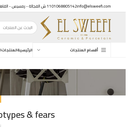
info@elsweefi.com
01068805142
11 ش الفجالة - رمسيس - القاهرة
الرئيسية
المنتجات
الع
أقسام المنتجات
أحو
ES
eotypes & fears
نشر