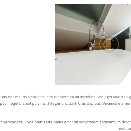
حوض جريك تايد 55 سم بالعامود كامل
EGP
2850
EGP
3800
aucibus nec mauris a sodales, sed elementum mi tincidunt. Sed eget viverra
din, ipsum eget blandit pulvinar. Integer tincidunt. Cras dapibus. Vivamus e
d ut perspiciatis, unde omnis iste natus error sit voluptatem accusantium 
invent