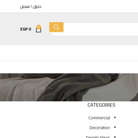
دخول / تسجيل
0
EGP
0
مرحاض
كمبينشن معلق تايتن بالدش والسيديلي 
EGP
6400
EGP
7525
CATEGORIES
Commercial
كمبينشن معلق كيبلر بالدش والسيديلي 
Decoration
EGP
7205
EGP
8475
Design Ideas