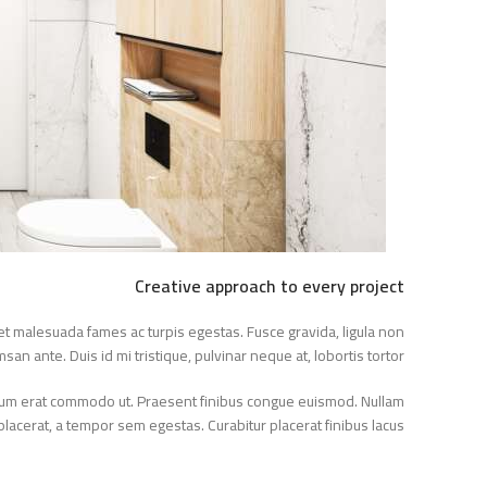
Creative approach to every project
s et malesuada fames ac turpis egestas. Fusce gravida, ligula non
umsan ante. Duis id mi tristique, pulvinar neque at, lobortis tortor.
el rutrum erat commodo ut. Praesent finibus congue euismod. Nullam
 placerat, a tempor sem egestas. Curabitur placerat finibus lacus.