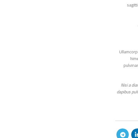
sag
Ullamco
h
pulvi
Nisi a 
dapibus p