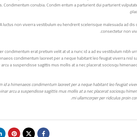
ittis. Condimentum conubia. Condim entum a parturient dui parturient vulput
p
A luctus non viverra vestibulum eu hendrerit scelerisque malesuada ad dis
consectetur non v
rper condimentum erat pretium velit at ut a nunc id a ad eu vestibulum nibh 
imenaeos condimentum laoreet per a neque habitant leo feugiat viverra nisl sa
nar arcu a suspendisse sagittis mus mollis at a nec placerat sociosqu himena
diam id a himenaeos condimentum laoreet per a neque habitant leo feugiat viver
ulvinar arcu a suspendisse sagittis mus mollis at a nec placerat sociosqu hi
mi ullamcorper per ridiculus proin