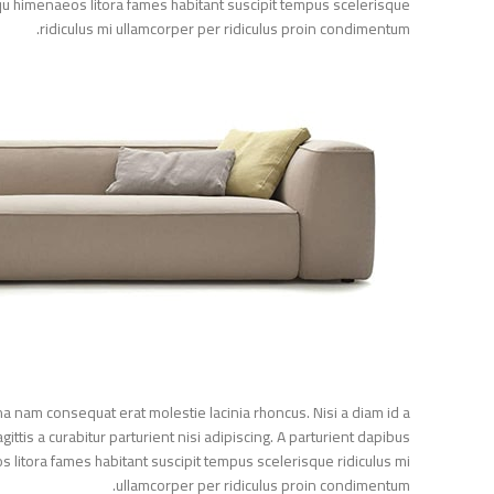
iosqu himenaeos litora fames habitant suscipit tempus scelerisque
ridiculus mi ullamcorper per ridiculus proin condimentum.
urna nam consequat erat molestie lacinia rhoncus. Nisi a diam id a
gittis a curabitur parturient nisi adipiscing. A parturient dapibus
eos litora fames habitant suscipit tempus scelerisque ridiculus mi
ullamcorper per ridiculus proin condimentum.