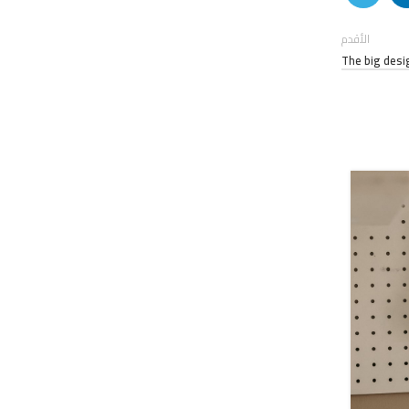
الأقدم
The big de
26
أغسطس