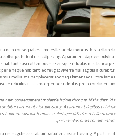
 urna nam consequat erat molestie lacinia rhoncus. Nisi a diamida
curabitur parturient nisi adipiscing. A parturient dapibus pulvinar
ames habitant suscipit tempus scelerisque ridiculus mi ullamcorper
per a neque habitant leo feugiat viverra nisl sagittis a curabitur
gittis mus mollis at a nec placerat sociosqu himenaeos litora fames
lerisque ridiculus mi ullamcorper per ridiculus proin condimentum.
urna nam consequat erat molestie lacinia rhoncus. Nisi a diam id a
 curabitur parturient nisi adipiscing. A parturient dapibus pulvinar
ames habitant suscipit tempus scelerisque ridiculus mi ullamcorper
per ridiculus proin condimentum.
a nisl sagittis a curabitur parturient nisi adipiscing. A parturient