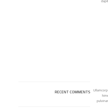
da
Ullamco
RECENT COMMENTS
h
pulvi