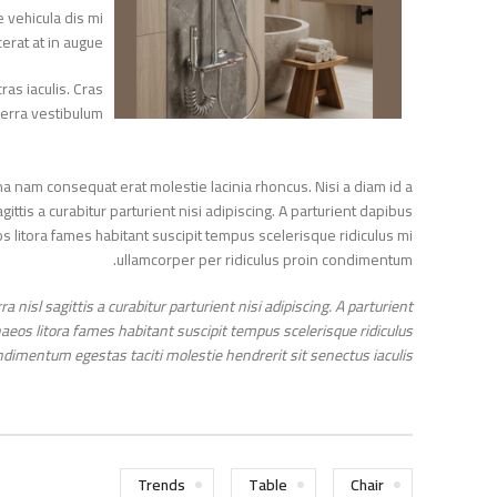
ate vehicula dis mi
lacerat at in augue.
 cras iaculis. Cras
iverra vestibulum.
urna nam consequat erat molestie lacinia rhoncus. Nisi a diam id a
gittis a curabitur parturient nisi adipiscing. A parturient dapibus
eos litora fames habitant suscipit tempus scelerisque ridiculus mi
ullamcorper per ridiculus proin condimentum.
ra nisl sagittis a curabitur parturient nisi adipiscing. A parturient
menaeos litora fames habitant suscipit tempus scelerisque ridiculus
 condimentum egestas taciti molestie hendrerit sit senectus iaculis.
Trends
Table
Chair