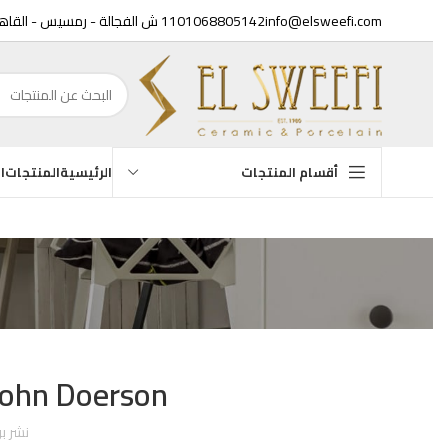
info@elsweefi.com
01068805142
11 ش الفجالة - رمسيس - القاهرة
الرئيسية
المنتجات
الع
أقسام المنتجات
أحو
 John Doerson
نشر بوا