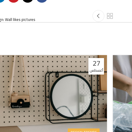
sign: Wall likes pictures
27
أغسطس