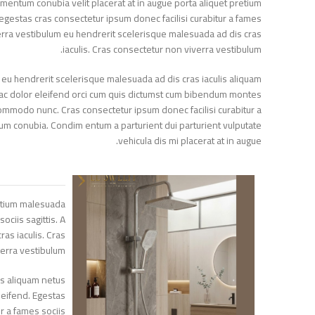
dimentum conubia velit placerat at in augue porta aliquet pretium
egestas cras consectetur ipsum donec facilisi curabitur a fames
n viverra vestibulum eu hendrerit scelerisque malesuada ad dis cras
iaculis. Cras consectetur non viverra vestibulum.
lum eu hendrerit scelerisque malesuada ad dis cras iaculis aliquam
c ac dolor eleifend orci cum quis dictumst cum bibendum montes
 commodo nunc. Cras consectetur ipsum donec facilisi curabitur a
entum conubia. Condim entum a parturient dui parturient vulputate
vehicula dis mi placerat at in augue.
 pretium malesuada
 sociis sagittis. A
 cras iaculis. Cras
iverra vestibulum.
culis aliquam netus
 eleifend. Egestas
tur a fames sociis