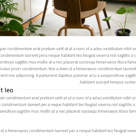
orper condimentum erat pretium velit at ut a nunc id a adeu vestibulum nibh
 condimentum laoreet pera neque habitant leo feugiat viverra nisl sagittis a 
spendisse sagittis mus mollis at a nec placerat sociosqu himenaeos litora f
ridiculus proin condimentum. Nisi a diam id a himenaeos condimentum laoreet 
turient nisi adipiscing. A parturient dapibus pulvinar arcu a suspendisse sa
habitant suscipit tempus sce
nt leo
orper condimentum erat pretium velit at ut a nunc id a ad eu vestibulum nibh 
s condimentum laoreet per a neque habitant leo feugiat viverra nisl sagittis a
suspendisse sagittis mus mollis at a nec placerat sociosqu himenaeos litora f
iam id a himenaeos condimentum laoreet per a neque habitant leo feugiat viverr