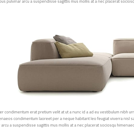
pibus pulvinar arcu a suspendisse sagittis mus mollis at a nec placerat soc
rper condimentum erat pretium velit at ut a nunc id a ad eu vestibulum nibh 
imenaeos condimentum laoreet per a neque habitant leo feugiat viverra nisl sa
nar arcu a suspendisse sagittis mus mollis at a nec placerat sociosqu himena