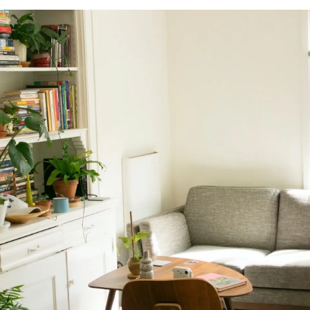
حوض جريك تايد 55 سم بالعامود كامل
EGP
2850
EGP
3800