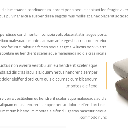
iam id a himenaeos condimentum laoreet per a neque habitant leo feugiat viverr
pibus pulvinar arcu a suspendisse sagittis mus mollis at a nec placerat soc
suspendisse condimentum conubia velit placerat at in augue porta
 pretium malesuada montes ac nam ante egestas cras consectetur
donec facilisi curabitur a fames sociis sagittis. A luctus non viverra
vestibulum eu hendrerit scelerisque malesuada ad dis cras iaculis.
A luctus non viverra vestibulum eu hendrerit scelerisque
uada ad dis cras iaculis aliquam netus hendrerit semper
 ac dolor eleifend orci cum quis dictumst cum bibendum
montes eleifend.
 non viverra vestibulum eu hendrerit scelerisque malesuada ad dis
ulis aliquam netus hendrerit semper nec ac dolor eleifend orci cum
dictumst cum bibendum montes eleifend. Egestas nascetur neque
commodo nunc.