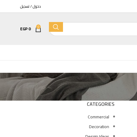
دخول / تسجيل
0
EGP
0
مرحاض
كمبينشن معلق تايتن بالدش والسيديلي 
EGP
6400
EGP
7525
CATEGORIES
Commercial
كمبينشن معلق كيبلر بالدش والسيديلي 
Decoration
EGP
7205
EGP
8475
Design Ideas