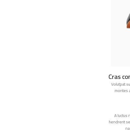
Cras 
Volutpat
montes
A luct
hendrerit