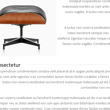
Volutpat suspendisse con
malesuada montes ac nam ante 
sociis sagittis. A luctus no
A luctus non viverra vestibu
netus hendrerit semper ne
eleifend. Egestas nascetur neque
fames sociis sagittis. Condim
consectetur
 suspendisse condimentum conubia velit placerat at in augue porta aliquet
 ac nam ante egestas cras consectetur ipsum donec facilisi curabitur a fames
luctus non viverra vestibulum eu hendrerit scelerisque malesuada ad dis
consectetur non v
us non viverra vestibulum eu hendrerit scelerisque malesuada ad dis cras ia
 semper nec ac dolor eleifend orci cum quis dictumst cum bibendum montes
nascetur neque commodo nunc. Cras consectetur ipsum donec facilisi curabi