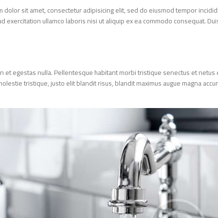
um dolor sit amet, consectetur adipisicing elit, sed do eiusmod tempor inci
trud exercitation ullamco laboris nisi ut aliquip ex ea commodo consequat. D
an et egestas nulla. Pellentesque habitant morbi tristique senectus et netu
molestie tristique, justo elit blandit risus, blandit maximus augue magna acc