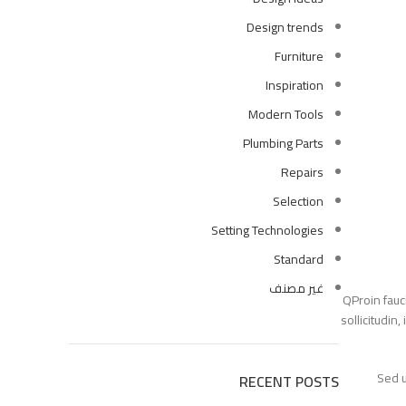
Design trends
كمبينشن معلق فيجا بالدش والسيديلي 
Furniture
EGP
5865
EGP
6900
Inspiration
Modern Tools
Plumbing Parts
Repairs
Selection
Setting Technologies
Standard
غير مصنف
Q
Proin f
sollicitu
Se
RECENT POSTS