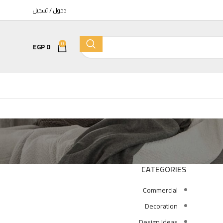
دخول / تسجيل
0
EGP
0
مرحاض
كمبينشن معلق تايتن بالدش والسيديلي 
EGP
6400
EGP
7525
CATEGORIES
Commercial
كمبينشن معلق كيبلر بالدش والسيديلي 
Decoration
EGP
7205
EGP
8475
Design Ideas