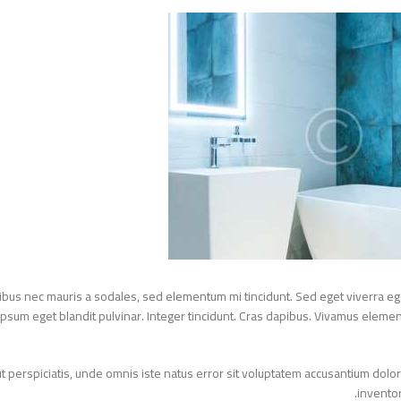
حوض جريك تايد 55 سم بالعامود كامل
EGP
2850
EGP
3800
aucibus nec mauris a sodales, sed elementum mi tincidunt. Sed eget viverra
din, ipsum eget blandit pulvinar. Integer tincidunt. Cras dapibus. Vivamus e
d ut perspiciatis, unde omnis iste natus error sit voluptatem accusantium d
invent