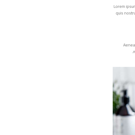
Lorem ips
quis nos
Aene