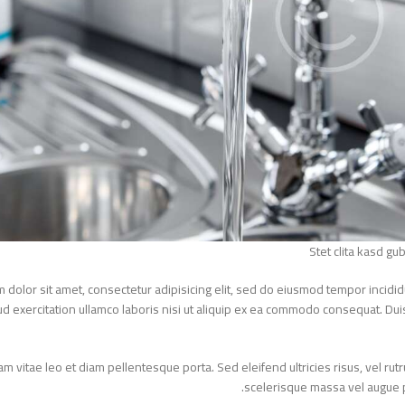
Stet clita kasd
um dolor sit amet, consectetur adipisicing elit, sed do eiusmod tempor inci
trud exercitation ullamco laboris nisi ut aliquip ex ea commodo consequat. D
Etiam vitae leo et diam pellentesque porta. Sed eleifend ultricies risus, v
scelerisque massa vel augue