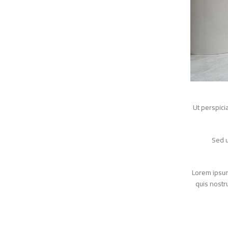
Ut perspi
Se
Lorem ips
quis nos