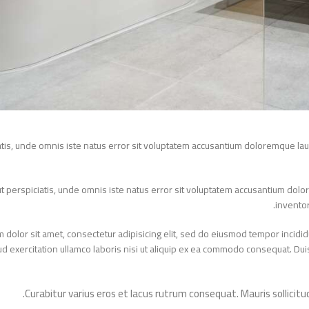
ciatis, unde omnis iste natus error sit voluptatem accusantium doloremque 
d ut perspiciatis, unde omnis iste natus error sit voluptatem accusantium d
invent
um dolor sit amet, consectetur adipisicing elit, sed do eiusmod tempor inci
trud exercitation ullamco laboris nisi ut aliquip ex ea commodo consequat. D
Curabitur varius eros et lacus rutrum consequat. Mauris sollic