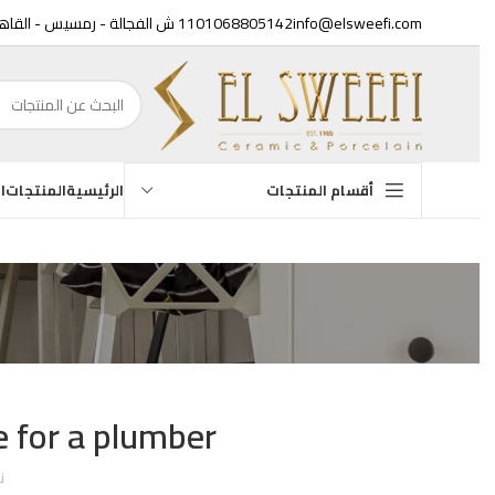
info@elsweefi.com
01068805142
11 ش الفجالة - رمسيس - القاهرة
الرئيسية
المنتجات
الع
أقسام المنتجات
أحو
ge for a plumber
نشر